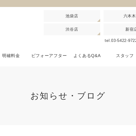
池袋店
六本木
渋谷店
新宿
池袋駅 北口徒歩3分 西口徒歩5分
六本木駅 6番出口より徒歩30秒
恵
池袋店
六本木店
恵比寿店
tel.03-5422-97
アクセスマップはこちら
アクセスマップはこちら
アクセスマ
渋谷駅 ハチ公改札口徒歩5分
JR新宿駅西口東口各 徒歩3分
渋谷店
新宿店
明確料金
ビフォーアフター
よくあるQ&A
スタッフ
アクセスマップはこちら
アクセスマップはこちら
お知らせ・ブログ