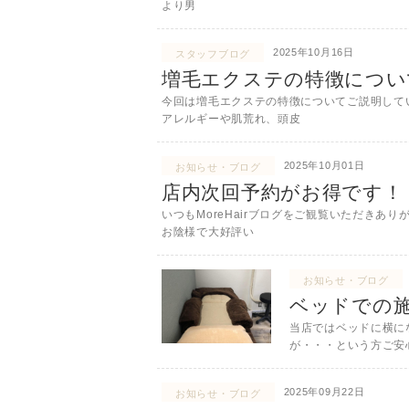
より男
2025年10月16日
スタッフブログ
増毛エクステの特徴につい
今回は増毛エクステの特徴についてご説明して
アレルギーや肌荒れ、頭皮
2025年10月01日
お知らせ・ブログ
店内次回予約がお得です！
いつもMoreHairブログをご観覧いただきあり
お陰様で大好評い
お知らせ・ブログ
ベッドでの
当店ではベッドに横に
が・・・という方ご安
2025年09月22日
お知らせ・ブログ