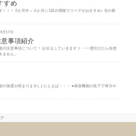
すすめ
！！！ 2か月半～４か月に1回の間隔でリペアがおすすめ♪ 毛の根
09月17日
注意事項紹介
後の注意事項について！ お伝えしていきます☆ ・一度付けたら自然
きません。
強度が弱まります(..) たとえば・・・ ●保湿機能の低下で弾力や
ア