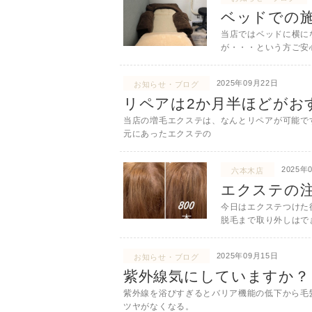
ベッドでの
当店ではベッドに横に
が・・・という方ご安
2025年09月22日
お知らせ・ブログ
リペアは2か月半ほどがお
当店の増毛エクステは、なんとリペアが可能です
元にあったエクステの
2025年
六本木店
エクステの
今日はエクステつけた
脱毛まで取り外しはで
2025年09月15日
お知らせ・ブログ
紫外線気にしていますか？
紫外線を浴びすぎるとバリア機能の低下から毛髪の
ツヤがなくなる。