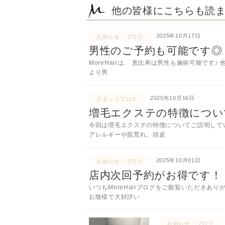
他の皆様にこちらも読
2025年10月17日
お知らせ・ブログ
男性のご予約も可能です◎
MoreHairは、 恵比寿は男性も施術可能で
より男
2025年10月16日
スタッフブログ
増毛エクステの特徴につい
今回は増毛エクステの特徴についてご説明して
アレルギーや肌荒れ、頭皮
2025年10月01日
お知らせ・ブログ
店内次回予約がお得です！
いつもMoreHairブログをご観覧いただきあり
お陰様で大好評い
お知らせ・ブログ