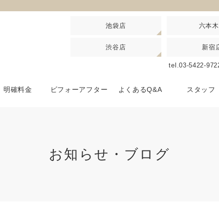
池袋店
六本木
渋谷店
新宿
池袋駅 北口徒歩3分 西口徒歩5分
六本木駅 6番出口より徒歩30秒
恵
池袋店
六本木店
恵比寿店
tel.03-5422-97
アクセスマップはこちら
アクセスマップはこちら
アクセスマ
渋谷駅 ハチ公改札口徒歩5分
JR新宿駅西口東口各 徒歩3分
渋谷店
新宿店
明確料金
ビフォーアフター
よくあるQ&A
スタッフ
アクセスマップはこちら
アクセスマップはこちら
お知らせ・ブログ