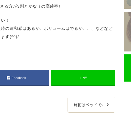
ださる方が9割とかなりの高確率♪
さい！
た時の違和感はあるか、ボリュームはでるか、、、などなど
(^^)/
Facebook
LINE
施術はベッドで♪