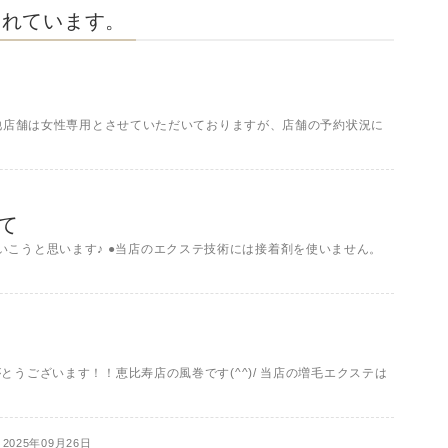
まれています。
す♪ 他店舗は女性専用とさせていただいておりますが、店舗の予約状況に
て
いこうと思います♪ ●当店のエクステ技術には接着剤を使いません。
がとうございます！！恵比寿店の風巻です(^^)/ 当店の増毛エクステは
2025年09月26日