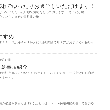
施術でゆったりお過ごしいただけます！
なっていただいた状態で施術を行っております！ 椅子だと腰
心くださいませ♪ 長時間の施
すすめ
！！！ 2か月半～４か月に1回の間隔でリペアがおすすめ♪ 毛の根
09月17日
注意事項紹介
後の注意事項について！ お伝えしていきます☆ ・一度付けたら自然
きません。
強度が弱まります(..) たとえば・・・ ●保湿機能の低下で弾力や