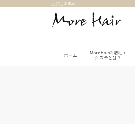
お試し400本
MoreHairの増毛エ
ホーム
クステとは？