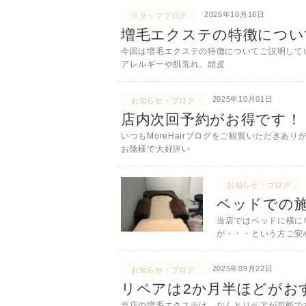
2025年10月16日
スタッフブログ
増毛エクステの特徴につい
今回は増毛エクステの特徴についてご説明して
アレルギーや肌荒れ、頭皮
2025年10月01日
お知らせ・ブログ
店内次回予約がお得です！
いつもMoreHairブログをご観覧いただきあり
お陰様で大好評い
お知らせ・ブログ
ベッドでの
当店ではベッドに横に
が・・・という方ご安
2025年09月22日
お知らせ・ブログ
リペアは2か月半ほどがお
当店の増毛エクステは、なんとリペアが可能です