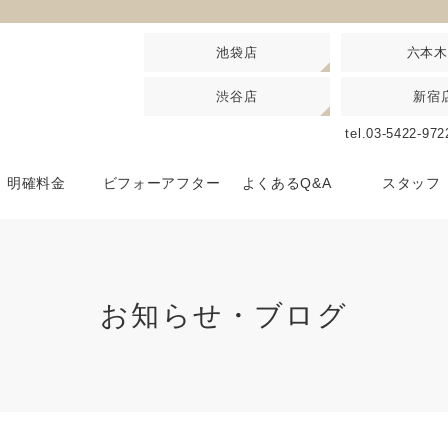
池袋店
六本木
渋谷店
新宿
池袋駅 北口徒歩3分 西口徒歩5分
六本木駅 6番出口より徒歩30秒
恵
池袋店
六本木店
恵比寿店
tel.03-5422-97
アクセスマップはこちら
アクセスマップはこちら
アクセスマ
渋谷駅 ハチ公改札口徒歩5分
JR新宿駅西口東口各 徒歩3分
渋谷店
新宿店
明確料金
ビフォーアフター
よくあるQ&A
スタッフ
アクセスマップはこちら
アクセスマップはこちら
お知らせ・ブログ