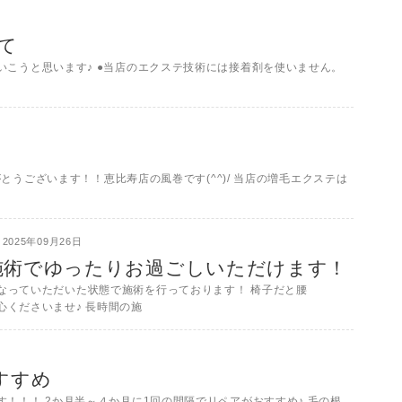
て
いこうと思います♪ ●当店のエクステ技術には接着剤を使いません。
がとうございます！！恵比寿店の風巻です(^^)/ 当店の増毛エクステは
2025年09月26日
施術でゆったりお過ごしいただけます！
なっていただいた状態で施術を行っております！ 椅子だと腰
心くださいませ♪ 長時間の施
すすめ
！！！ 2か月半～４か月に1回の間隔でリペアがおすすめ♪ 毛の根